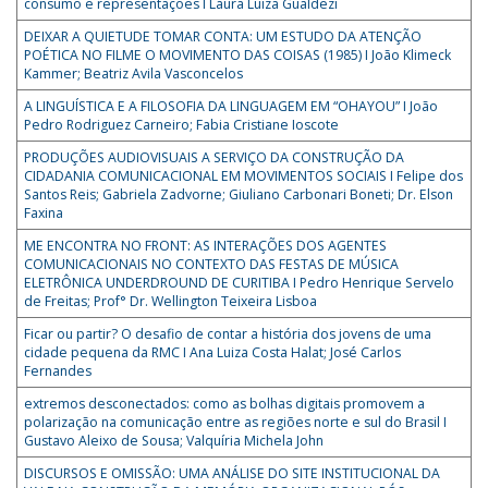
consumo e representações I Laura Luiza Gualdezi
DEIXAR A QUIETUDE TOMAR CONTA: UM ESTUDO DA ATENÇÃO
POÉTICA NO FILME O MOVIMENTO DAS COISAS (1985) I João Klimeck
Kammer; Beatriz Avila Vasconcelos
A LINGUÍSTICA E A FILOSOFIA DA LINGUAGEM EM “OHAYOU” I João
Pedro Rodriguez Carneiro; Fabia Cristiane Ioscote
PRODUÇÕES AUDIOVISUAIS A SERVIÇO DA CONSTRUÇÃO DA
CIDADANIA COMUNICACIONAL EM MOVIMENTOS SOCIAIS I Felipe dos
Santos Reis; Gabriela Zadvorne; Giuliano Carbonari Boneti; Dr. Elson
Faxina
ME ENCONTRA NO FRONT: AS INTERAÇÕES DOS AGENTES
COMUNICACIONAIS NO CONTEXTO DAS FESTAS DE MÚSICA
ELETRÔNICA UNDERDROUND DE CURITIBA I Pedro Henrique Servelo
de Freitas; Prof° Dr. Wellington Teixeira Lisboa
Ficar ou partir? O desafio de contar a história dos jovens de uma
cidade pequena da RMC I Ana Luiza Costa Halat; José Carlos
Fernandes
extremos desconectados: como as bolhas digitais promovem a
polarização na comunicação entre as regiões norte e sul do Brasil I
Gustavo Aleixo de Sousa; Valquíria Michela John
DISCURSOS E OMISSÃO: UMA ANÁLISE DO SITE INSTITUCIONAL DA