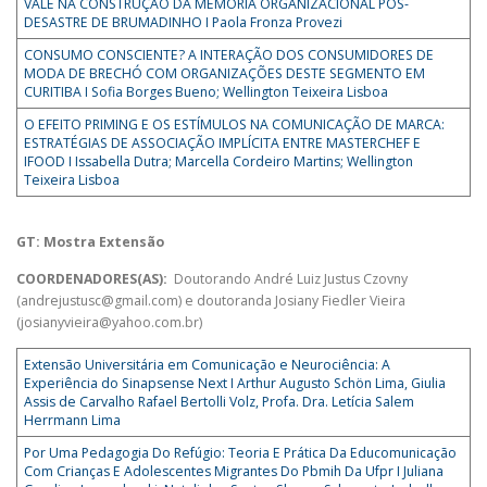
VALE NA CONSTRUÇÃO DA MEMÓRIA ORGANIZACIONAL PÓS-
DESASTRE DE BRUMADINHO I Paola Fronza Provezi
CONSUMO CONSCIENTE? A INTERAÇÃO DOS CONSUMIDORES DE
MODA DE BRECHÓ COM ORGANIZAÇÕES DESTE SEGMENTO EM
CURITIBA I Sofia Borges Bueno; Wellington Teixeira Lisboa
O EFEITO PRIMING E OS ESTÍMULOS NA COMUNICAÇÃO DE MARCA:
ESTRATÉGIAS DE ASSOCIAÇÃO IMPLÍCITA ENTRE MASTERCHEF E
IFOOD I Issabella Dutra; Marcella Cordeiro Martins; Wellington
Teixeira Lisboa
GT: Mostra Extensão
COORDENADORES(AS):
Doutorando André Luiz Justus Czovny
(andrejustusc@gmail.com) e doutoranda Josiany Fiedler Vieira
(josianyvieira@yahoo.com.br)
Extensão Universitária em Comunicação e Neurociência: A
Experiência do Sinapsense Next I Arthur Augusto Schön Lima, Giulia
Assis de Carvalho Rafael Bertolli Volz, Profa. Dra. Letícia Salem
Herrmann Lima
Por Uma Pedagogia Do Refúgio: Teoria E Prática Da Educomunicação
Com Crianças E Adolescentes Migrantes Do Pbmih Da Ufpr I Juliana