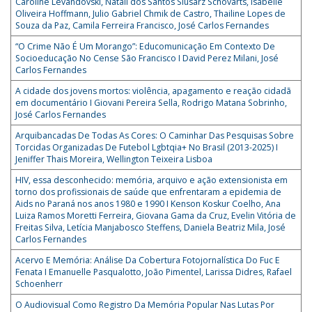
Caroline Levandovski, Natali dos Santos Slusarz Schovarts, Isabelle
Oliveira Hoffmann, Julio Gabriel Chmik de Castro, Thailine Lopes de
Souza da Paz, Camila Ferreira Francisco, José Carlos Fernandes
“O Crime Não É Um Morango”: Educomunicação Em Contexto De
Socioeducação No Cense São Francisco I David Perez Milani, José
Carlos Fernandes
A cidade dos jovens mortos: violência, apagamento e reação cidadã
em documentário I Giovani Pereira Sella, Rodrigo Matana Sobrinho,
José Carlos Fernandes
Arquibancadas De Todas As Cores: O Caminhar Das Pesquisas Sobre
Torcidas Organizadas De Futebol Lgbtqia+ No Brasil (2013-2025) I
Jeniffer Thais Moreira, Wellington Teixeira Lisboa
HIV, essa desconhecido: memória, arquivo e ação extensionista em
torno dos profissionais de saúde que enfrentaram a epidemia de
Aids no Paraná nos anos 1980 e 1990 I Kenson Koskur Coelho, Ana
Luiza Ramos Moretti Ferreira, Giovana Gama da Cruz, Evelin Vitória de
Freitas Silva, Letícia Manjabosco Steffens, Daniela Beatriz Mila, José
Carlos Fernandes
Acervo E Memória: Análise Da Cobertura Fotojornalística Do Fuc E
Fenata I Emanuelle Pasqualotto, João Pimentel, Larissa Didres, Rafael
Schoenherr
O Audiovisual Como Registro Da Memória Popular Nas Lutas Por