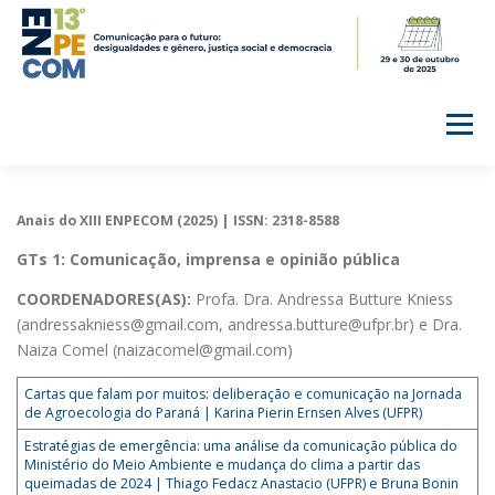
Pular
para
o
conteúdo
Menu
INÍCIO
NOTÍCIAS
CALENDÁRIO
Anais do XIII ENPECOM (2025) | ISSN: 2318-8588
GTs 1: Comunicação, imprensa e opinião pública
GRUPOS DE TRABALHO
INSCRIÇÕES
ANAIS
COORDENADORES(AS):
Profa. Dra. Andressa Butture Kniess
(andressakniess@gmail.com, andressa.butture@ufpr.br) e Dra.
Naiza Comel (naizacomel@gmail.com)
CONTATO
COMISSÃO ORGANIZADORA
Cartas que falam por muitos: deliberação e comunicação na Jornada
de Agroecologia do Paraná | Karina Pierin Ernsen Alves (UFPR)
Estratégias de emergência: uma análise da comunicação pública do
Ministério do Meio Ambiente e mudança do clima a partir das
queimadas de 2024 | Thiago Fedacz Anastacio (UFPR) e Bruna Bonin