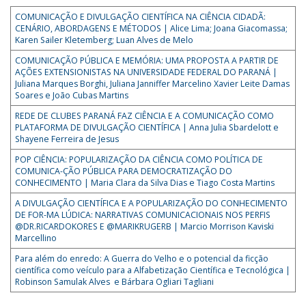
COMUNICAÇÃO E DIVULGAÇÃO CIENTÍFICA NA CIÊNCIA CIDADÃ:
CENÁRIO, ABORDAGENS E MÉTODOS | Alice Lima; Joana Giacomassa;
Karen Sailer Kletemberg; Luan Alves de Melo
COMUNICAÇÃO PÚBLICA E MEMÓRIA: UMA PROPOSTA A PARTIR DE
AÇÕES EXTENSIONISTAS NA UNIVERSIDADE FEDERAL DO PARANÁ |
Juliana Marques Borghi, Juliana Janniffer Marcelino Xavier Leite Damas
Soares e João Cubas Martins
REDE DE CLUBES PARANÁ FAZ CIÊNCIA E A COMUNICAÇÃO COMO
PLATAFORMA DE DIVULGAÇÃO CIENTÍFICA | Anna Julia Sbardelott e
Shayene Ferreira de Jesus
POP CIÊNCIA: POPULARIZAÇÃO DA CIÊNCIA COMO POLÍTICA DE
COMUNICA-ÇÃO PÚBLICA PARA DEMOCRATIZAÇÃO DO
CONHECIMENTO | Maria Clara da Silva Dias e Tiago Costa Martins
A DIVULGAÇÃO CIENTÍFICA E A POPULARIZAÇÃO DO CONHECIMENTO
DE FOR-MA LÚDICA: NARRATIVAS COMUNICACIONAIS NOS PERFIS
@DR.RICARDOKORES E @MARIKRUGERB | Marcio Morrison Kaviski
Marcellino
Para além do enredo: A Guerra do Velho e o potencial da ficção
científica como veículo para a Alfabetização Científica e Tecnológica |
Robinson Samulak Alves e Bárbara Ogliari Tagliani