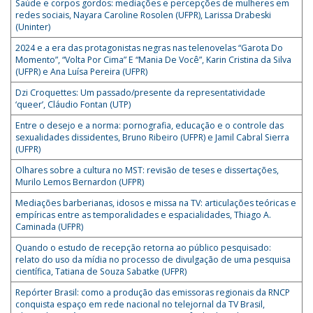
Saúde e corpos gordos: mediações e percepções de mulheres em
redes sociais, Nayara Caroline Rosolen (UFPR), Larissa Drabeski
(Uninter)
2024 e a era das protagonistas negras nas telenovelas “Garota Do
Momento”, “Volta Por Cima” E “Mania De Você”, Karin Cristina da Silva
(UFPR) e Ana Luísa Pereira (UFPR)
Dzi Croquettes: Um passado/presente da representatividade
‘queer’, Cláudio Fontan (UTP)
Entre o desejo e a norma: pornografia, educação e o controle das
sexualidades dissidentes, Bruno Ribeiro (UFPR) e Jamil Cabral Sierra
(UFPR)
Olhares sobre a cultura no MST: revisão de teses e dissertações,
Murilo Lemos Bernardon (UFPR)
Mediações barberianas, idosos e missa na TV: articulações teóricas e
empíricas entre as temporalidades e espacialidades, Thiago A.
Caminada (UFPR)
Quando o estudo de recepção retorna ao público pesquisado:
relato do uso da mídia no processo de divulgação de uma pesquisa
científica, Tatiana de Souza Sabatke (UFPR)
Repórter Brasil: como a produção das emissoras regionais da RNCP
conquista espaço em rede nacional no telejornal da TV Brasil,