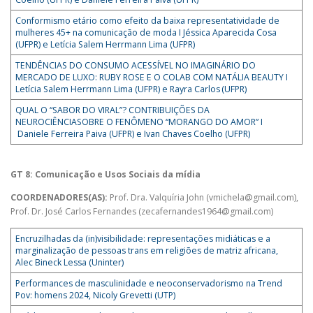
Conformismo etário como efeito da baixa representatividade de
mulheres 45+ na comunicação de moda I Jéssica Aparecida Cosa
(UFPR) e Letícia Salem Herrmann Lima (UFPR)
TENDÊNCIAS DO CONSUMO ACESSÍVEL NO IMAGINÁRIO DO
MERCADO DE LUXO: RUBY ROSE E O COLAB COM NATÁLIA BEAUTY I
Letícia Salem Herrmann Lima (UFPR) e Rayra Carlos
(UFPR)
QUAL O “SABOR DO VIRAL”? CONTRIBUIÇÕES DA
NEUROCIÊNCIASOBRE O FENÔMENO “MORANGO DO AMOR” I
Daniele Ferreira Paiva (UFPR) e Ivan Chaves Coelho (UFPR)
GT 8: Comunicação e Usos Sociais da mídia
COORDENADORES(AS):
Prof. Dra. Valquíria John (vmichela@gmail.com),
Prof. Dr. José Carlos Fernandes (zecafernandes1964@gmail.com)
Encruzilhadas da (in)visibilidade: representações midiáticas e a
marginalização de pessoas trans em religiões de matriz africana,
Alec Bineck Lessa (Uninter)
Performances de masculinidade e neoconservadorismo na Trend
Pov: homens 2024, Nicoly Grevetti (UTP)