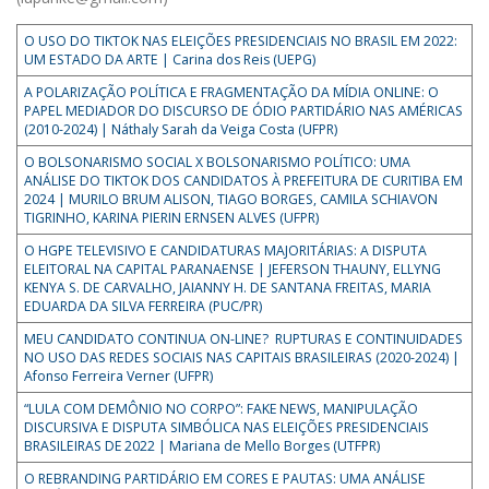
O USO DO TIKTOK NAS ELEIÇÕES PRESIDENCIAIS NO BRASIL EM 2022:
UM ESTADO DA ARTE | Carina dos Reis (UEPG)
A POLARIZAÇÃO POLÍTICA E FRAGMENTAÇÃO DA MÍDIA ONLINE: O
PAPEL MEDIADOR DO DISCURSO DE ÓDIO PARTIDÁRIO NAS AMÉRICAS
(2010-2024) | Náthaly Sarah da Veiga Costa (UFPR)
O BOLSONARISMO SOCIAL X BOLSONARISMO POLÍTICO: UMA
ANÁLISE DO TIKTOK DOS CANDIDATOS À PREFEITURA DE CURITIBA EM
2024 | MURILO BRUM ALISON, TIAGO BORGES, CAMILA SCHIAVON
TIGRINHO, KARINA PIERIN ERNSEN ALVES (UFPR)
O HGPE TELEVISIVO E CANDIDATURAS MAJORITÁRIAS: A DISPUTA
ELEITORAL NA CAPITAL PARANAENSE | JEFERSON THAUNY, ELLYNG
KENYA S. DE CARVALHO, JAIANNY H. DE SANTANA FREITAS, MARIA
EDUARDA DA SILVA FERREIRA (PUC/PR)
MEU CANDIDATO CONTINUA ON-LINE? RUPTURAS E CONTINUIDADES
NO USO DAS REDES SOCIAIS NAS CAPITAIS BRASILEIRAS (2020-2024) |
Afonso Ferreira Verner (UFPR)
“LULA COM DEMÔNIO NO CORPO”: FAKE NEWS, MANIPULAÇÃO
DISCURSIVA E DISPUTA SIMBÓLICA NAS ELEIÇÕES PRESIDENCIAIS
BRASILEIRAS DE 2022 | Mariana de Mello Borges (UTFPR)
O REBRANDING PARTIDÁRIO EM CORES E PAUTAS: UMA ANÁLISE