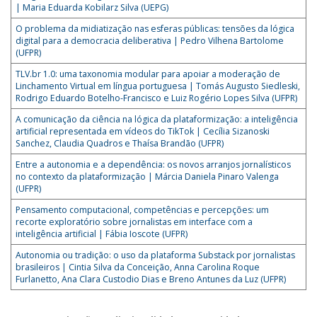
| Maria Eduarda Kobilarz Silva (UEPG)
O problema da midiatização nas esferas públicas: tensões da lógica
digital para a democracia deliberativa | Pedro Vilhena Bartolome
(UFPR)
TLV.br 1.0: uma taxonomia modular para apoiar a moderação de
Linchamento Virtual em língua portuguesa | Tomás Augusto Siedleski,
Rodrigo Eduardo Botelho-Francisco e Luiz Rogério Lopes Silva (UFPR)
A comunicação da ciência na lógica da plataformização: a inteligência
artificial representada em vídeos do TikTok | Cecília Sizanoski
Sanchez, Claudia Quadros e Thaísa Brandão (UFPR)
Entre a autonomia e a dependência: os novos arranjos jornalísticos
no contexto da plataformização | Márcia Daniela Pinaro Valenga
(UFPR)
Pensamento computacional, competências e percepções: um
recorte exploratório sobre jornalistas em interface com a
inteligência artificial | Fábia Ioscote (UFPR)
Autonomia ou tradição: o uso da plataforma Substack por jornalistas
brasileiros | Cintia Silva da Conceição, Anna Carolina Roque
Furlanetto, Ana Clara Custodio Dias e Breno Antunes da Luz (UFPR)