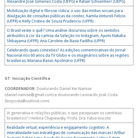
Alexandre José Gimenes Costa (UEPG) e Rafael Schoenherr (UEPG)
Mobilização digital e fibrose cística: o uso das mídias sociais para
divulgação de consultas públicas da conitec, Kamila Vintureli Felicio
(UFPR) e Kelly Cristina de Souza Prudencio (UFPR)
O Brasil veste o quê? Uma análise discursiva sobre os sentidos
atribuídos à cor da camisa da Seleção no Instagram, Ayumi Nakaba
Shibayama (UFPR), Ana Caroline de Bassi Padilha (UFPR)
Celebrando quais conexões? As edições comemorativas do Jornal
Nacional nos 60 anos da TV Globo e os imaginários sobre as regiões
brasileiras, Mariana Basso Apolinário (UFPR)
GT: Iniciação Científica
COORDENADOR:
Doutorando Daniel Kei Namise
(daniel.namise@gmail.com) e doutorando Leonardo José Costa
(leojcosta@outlook.com)
IA generativa e relações públicas: o que pesquisam os cientistas
brasileiros? I Helena Chapiewsky; Profa. Dra. Fabia Ioscote
Realidade virtual, experiência e engajamento cognitivo: A
interatividade nas estratégias de comunicação das marcas I Arthur
Augusto Schön Lima; Sarah de Araújo Nascimento; Letícia Salem