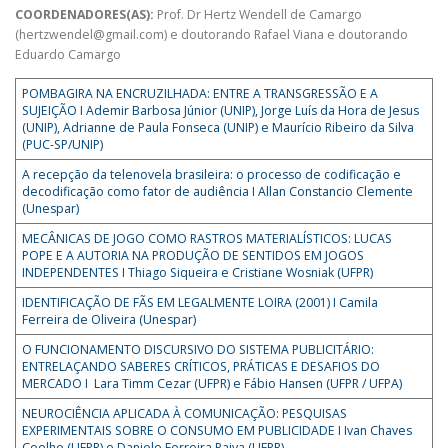
COORDENADORES(AS):
Prof. Dr Hertz Wendell de Camargo
(hertzwendel@gmail.com) e doutorando Rafael Viana e doutorando
Eduardo Camargo
POMBAGIRA NA ENCRUZILHADA: ENTRE A TRANSGRESSÃO E A
SUJEIÇÃO I Ademir Barbosa Júnior (UNIP), Jorge Luís da Hora de Jesus
(UNIP), Adrianne de Paula Fonseca (UNIP) e Maurício Ribeiro da Silva
(PUC-SP/UNIP)
A recepção da telenovela brasileira: o processo de codificação e
decodificação como fator de audiência I Allan Constancio Clemente
(Unespar)
MECÂNICAS DE JOGO COMO RASTROS MATERIALÍSTICOS: LUCAS
POPE E A AUTORIA NA PRODUÇÃO DE SENTIDOS EM JOGOS
INDEPENDENTES I Thiago Siqueira e Cristiane Wosniak (UFPR)
IDENTIFICAÇÃO DE FÃS EM LEGALMENTE LOIRA (2001) I Camila
Ferreira de Oliveira (Unespar)
O FUNCIONAMENTO DISCURSIVO DO SISTEMA PUBLICITÁRIO:
ENTRELAÇANDO SABERES CRÍTICOS, PRÁTICAS E DESAFIOS DO
MERCADO I Lara Timm Cezar (UFPR) e Fábio Hansen (UFPR / UFPA)
NEUROCIÊNCIA APLICADA À COMUNICAÇÃO: PESQUISAS
EXPERIMENTAIS SOBRE O CONSUMO EM PUBLICIDADE I Ivan Chaves
Coelho (UFPR) e Daniele Ferreira Paiva (UFPR)