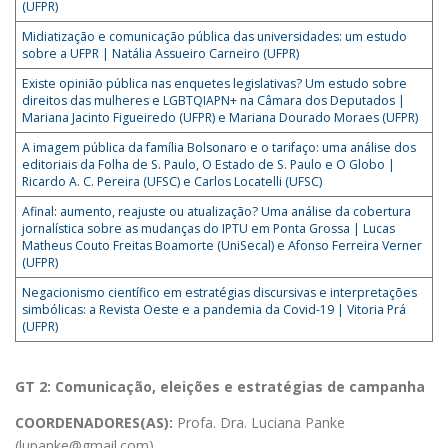
(UFPR)
Midiatização e comunicação pública das universidades: um estudo
sobre a UFPR | Natália Assueiro Carneiro (UFPR)
Existe opinião pública nas enquetes legislativas? Um estudo sobre
direitos das mulheres e LGBTQIAPN+ na Câmara dos Deputados |
Mariana Jacinto Figueiredo (UFPR) e Mariana Dourado Moraes (UFPR)
A imagem pública da família Bolsonaro e o tarifaço: uma análise dos
editoriais da Folha de S. Paulo, O Estado de S. Paulo e O Globo |
Ricardo A. C. Pereira (UFSC) e Carlos Locatelli (UFSC)
Afinal: aumento, reajuste ou atualização? Uma análise da cobertura
jornalística sobre as mudanças do IPTU em Ponta Grossa | Lucas
Matheus Couto Freitas Boamorte (UniSecal) e Afonso Ferreira Verner
(UFPR)
Negacionismo científico em estratégias discursivas e interpretações
simbólicas: a Revista Oeste e a pandemia da Covid-19 | Vitoria Prá
(UFPR)
GT 2: Comunicação, eleições e estratégias de campanha
COORDENADORES(AS):
Profa. Dra. Luciana Panke
(lupanke@gmail.com)