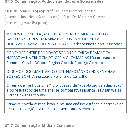
GT 6: Comunicação, Audiovisualidades e Sonoridades
COORDENADORES(AS):
Prof. Dr. João Martins Ladeira
(joaomartinsladeira@gmail.com) e Prof. Dr. Marcelo Garson
(marcelogarson@ufpr.br)
MODOS DE VINCULAÇÃO SEXUAL ENTRE HOMENS ADULTOS E
GAROTASPÚBERES EM NARRATIVAS CINEMATOGRÁFICAS
HOLLYWOODIANAS DO PÓS-GUERRA I Bárbara Piazza dos Reiscoffee
CONEXÕES ENTRE DENSIDADE SONORA E CARGA DRAMÁTICA
NARRATIVA NA TRILOGIA DE JOSÉ MOJICA MARINS I Ruan Leandro
Sommer Galvão Débora Regina Opolski Rodrigo Carreiro
O QUE OS DOCUMENTÁRIOS CONTEMPORÂNEOS NOS ENSINAM
SOBREO SOM I Anna Letícia Pereira de Carvalho
Cinema de “fanfic original”: o processo de “adaptação da adaptação”
e os resultados de uma análise comparativa I Bianca Trevisan Weiss
Victor Finkler Lachowski
Primeira novela vertical brasileira: uma análise estética e narrativa na
era da convergência I Lucas de Mendonça Azevedo
GT 7: Comunicação, Mídia e Consumo