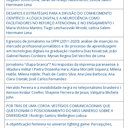
Herrmann Lima
DESAFIOS E ESTRATÉGIAS PARA A DIFUSÃO DO CONHECIMENTO
CIENTÍFICO: A LÓGICA DIGITAL E A NEUROCIÊNCIA COMO
FACILITADORES NO REFORÇO ATENCIONAL E NO ENGAJAMENTO I
Maria Victória Martins; Tiago Letchacovski Wronki; Letícia Salem
Herrmann Lima
Egressos de Jornalismo na UFPR (2011-2020): análise de inserção no
mercado profissional jornalístico e do processo de aprendizagem
em tecnologias digitais na graduação I Isadora Dias Kovalczuk; João
Gabriel Nunes Cordeiro; Myrian Regina Del Vecchio de Lima
Jornalismo “chapa branca”? As respostas da imprensa paranaense à
ditadura militar I Pietra Dissenha Hara; Alana Morzelli Siqueira; Milena
Hable; Milena Hable; Thaís de Castro Silva; Ana Lívia Barboza; Ana
Clara Osinski; José Carlos Fernandes
Heraldo Pereira e a invisibilidade negra no telejornalismo brasileiro I
Kenson Koskur Coelho; Shayene Ferreira de Jesus; Valquíria Michela
John
POR TRÁS DE UMA COROA: VESTÍGIOS COMUNICACIONAIS QUE
QUESTIONAM O POSICIONAMENTO DO MISS UNIVERSO SOBRE A
DIVERSIDADE I Rodrigo Santos; Wellington Lisboa
A objetificação feminina no universo fighting game: Percepções,