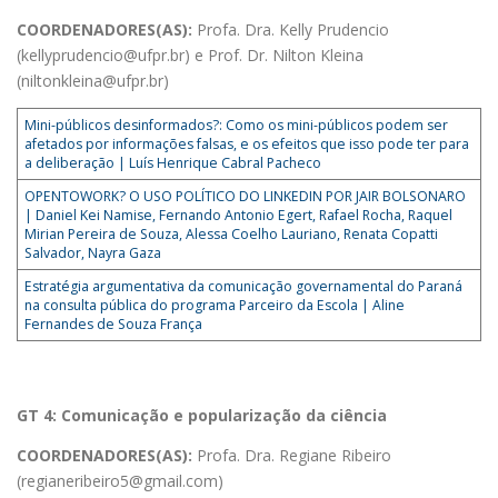
COORDENADORES(AS):
Profa. Dra. Kelly Prudencio
(kellyprudencio@ufpr.br) e Prof. Dr. Nilton Kleina
(niltonkleina@ufpr.br)
Mini-públicos desinformados?: Como os mini-públicos podem ser
afetados por informações falsas, e os efeitos que isso pode ter para
a deliberação | Luís Henrique Cabral Pacheco
OPENTOWORK? O USO POLÍTICO DO LINKEDIN POR JAIR BOLSONARO
| Daniel Kei Namise, Fernando Antonio Egert, Rafael Rocha, Raquel
Mirian Pereira de Souza, Alessa Coelho Lauriano, Renata Copatti
Salvador, Nayra Gaza
Estratégia argumentativa da comunicação governamental do Paraná
na consulta pública do programa Parceiro da Escola | Aline
Fernandes de Souza França
GT 4: Comunicação e popularização da ciência
COORDENADORES(AS):
Profa. Dra. Regiane Ribeiro
(regianeribeiro5@gmail.com)